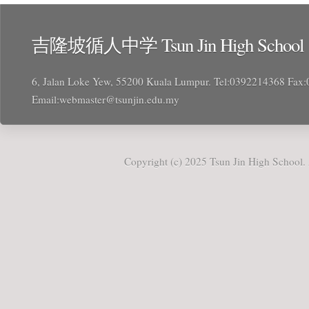
吉隆坡循人中学 Tsun Jin High School
6, Jalan Loke Yew, 55200 Kuala Lumpur. Tel:0392214368 Fax
Email:webmaster@tsunjin.edu.my
Copyright (c) 2025 Tsun Jin High School. 