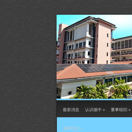
最新消息
认识循中
»
董事组织
»
逾期讯息
»