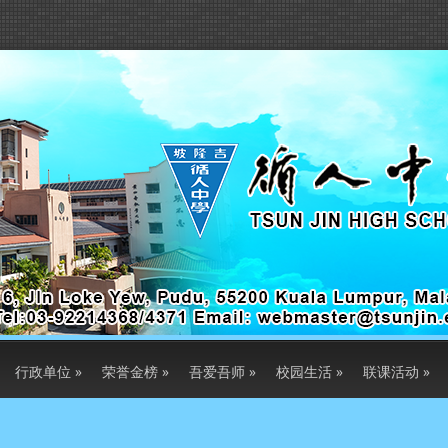
行政单位
»
荣誉金榜
»
吾爱吾师
»
校园生活
»
联课活动
»