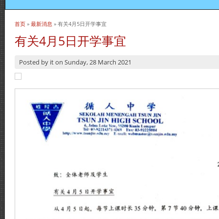
首页
»
最新消息
» 有关4月5日开学事宜
当前位置
有关4月5日开学事宜
Posted by
it
on
Sunday, 28 March 2021