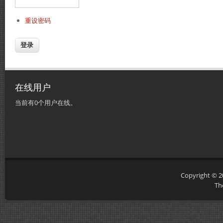
重设密码
在线用户
当前有0个用户在线。
Copyright © 
Th