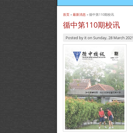
首页
»
最新消息
» 循中第110期校讯
当前位置
循中第110期校讯
Posted by
it
on
Sunday, 28 March 202