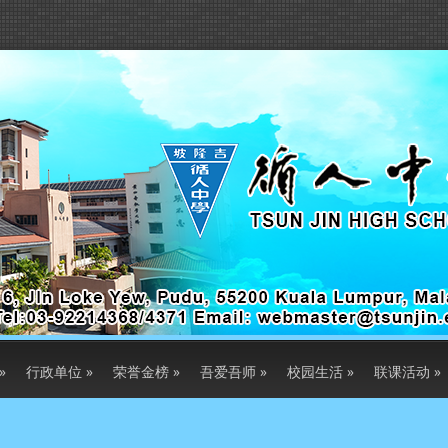
»
行政单位
»
荣誉金榜
»
吾爱吾师
»
校园生活
»
联课活动
»