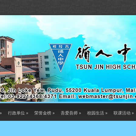
»
行政单位
»
荣誉金榜
»
吾爱吾师
»
校园生活
»
联课活动
»