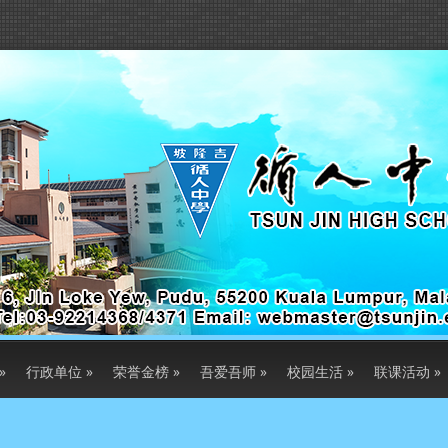
»
行政单位
»
荣誉金榜
»
吾爱吾师
»
校园生活
»
联课活动
»