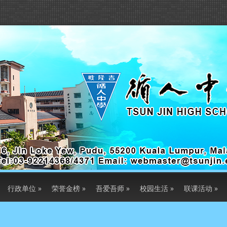
行政单位
»
荣誉金榜
»
吾爱吾师
»
校园生活
»
联课活动
»