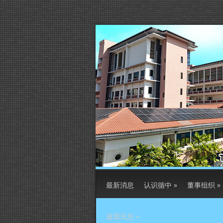
最新消息
认识循中
»
董事组织
»
逾期讯息
»