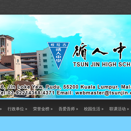
»
行政单位
»
荣誉金榜
»
吾爱吾师
»
校园生活
»
联课活动
»