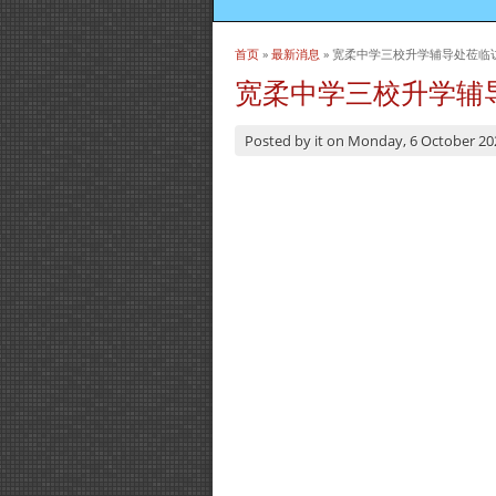
首页
»
最新消息
» 宽柔中学三校升学辅导处莅临
当前位置
宽柔中学三校升学辅
Posted by
it
on
Monday, 6 October 20