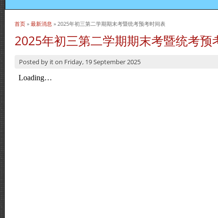
首页
»
最新消息
» 2025年初三第二学期期末考暨统考预考时间表
当前位置
2025年初三第二学期期末考暨统考预
Posted by
it
on
Friday, 19 September 2025