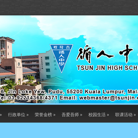
»
行政单位
»
荣誉金榜
»
吾爱吾师
»
校园生活
»
联课活动
»