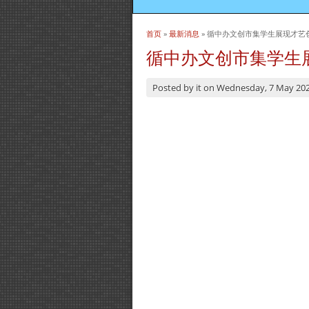
首页
»
最新消息
» 循中办文创市集学生展现才艺
当前位置
循中办文创市集学生
Posted by
it
on
Wednesday, 7 May 20