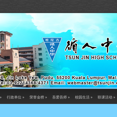
»
行政单位
»
荣誉金榜
»
吾爱吾师
»
校园生活
»
联课活动
»