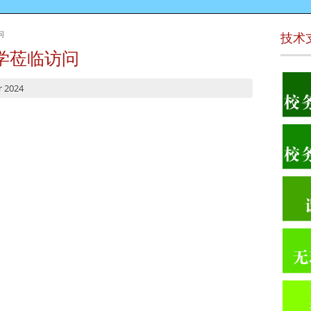
问
技术
学莅临访问
r 2024