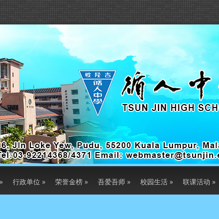
»
行政单位
»
荣誉金榜
»
吾爱吾师
»
校园生活
»
联课活动
»