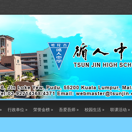
»
行政单位
»
荣誉金榜
»
吾爱吾师
»
校园生活
»
联课活动
»