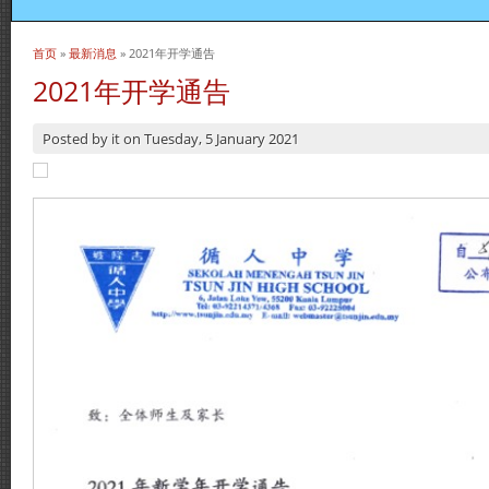
首页
»
最新消息
» 2021年开学通告
当前位置
2021年开学通告
Posted by
it
on
Tuesday, 5 January 2021