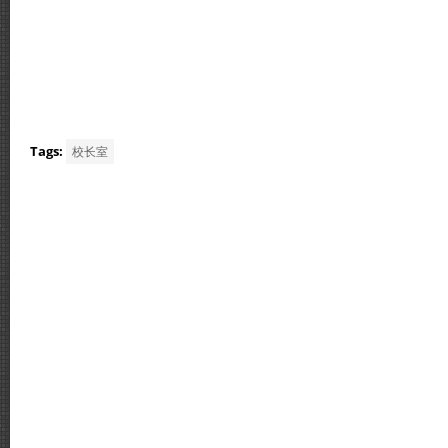
Tags:
校长室