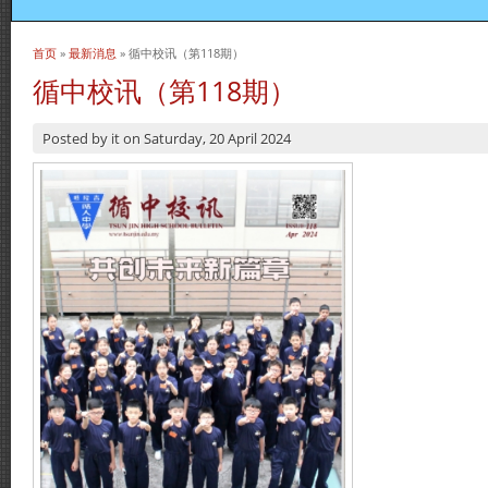
首页
»
最新消息
» 循中校讯（第118期）
当前位置
循中校讯（第118期）
Posted by
it
on
Saturday, 20 April 2024