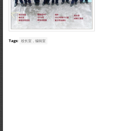
Tags:
校长室，编辑室