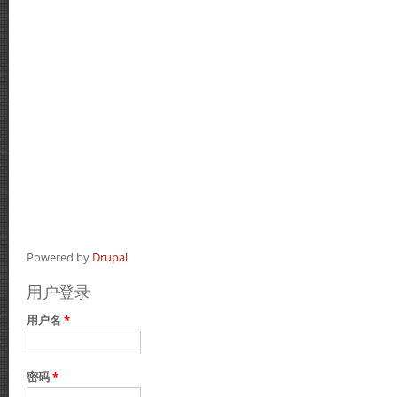
Powered by
Drupal
用户登录
用户名
*
密码
*