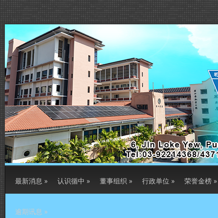
最新消息
»
认识循中
»
董事组织
»
行政单位
»
荣誉金榜
»
逾期讯息
»