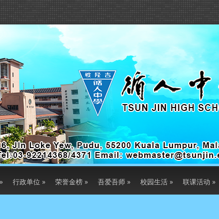
»
行政单位
»
荣誉金榜
»
吾爱吾师
»
校园生活
»
联课活动
»