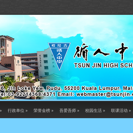
»
行政单位
»
荣誉金榜
»
吾爱吾师
»
校园生活
»
联课活动
»