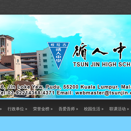
»
行政单位
»
荣誉金榜
»
吾爱吾师
»
校园生活
»
联课活动
»