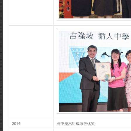
2014
高中美术组成绩最优奖