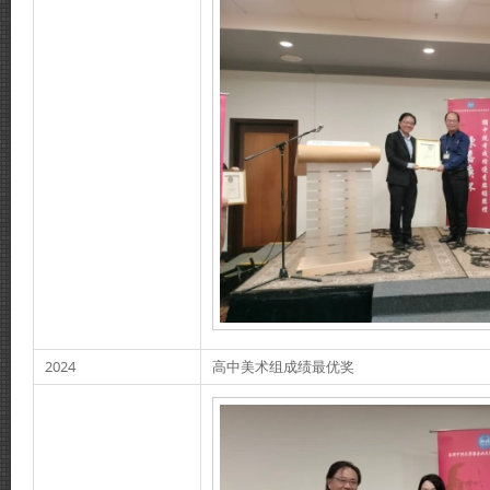
2024
高中美术组成绩最优奖