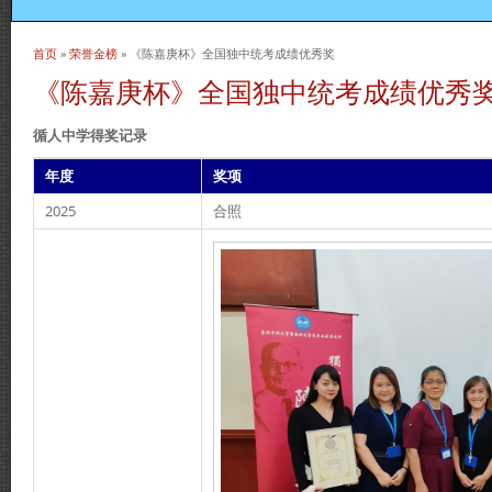
首页
»
荣誉金榜
» 《陈嘉庚杯》全国独中统考成绩优秀奖
当前位置
《陈嘉庚杯》全国独中统考成绩优秀
循人中学得奖记录
年度
奖项
2025
合照