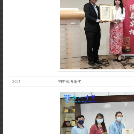
2021
初中统考铜奖