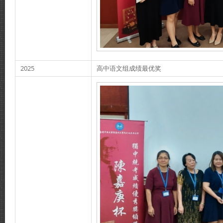
2025
高中语文组成绩最优奖