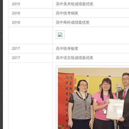
2019
高中美术组成绩最优奖
2018
高中统考铜奖
2018
高中商科成绩最优奖
2017
高中统考银奖
2017
高中语文组成绩最优奖