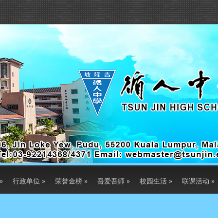
»
行政单位
»
荣誉金榜
»
吾爱吾师
»
校园生活
»
联课活动
»