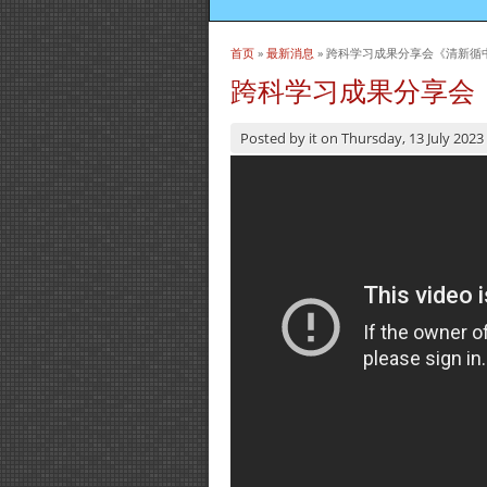
首页
»
最新消息
» 跨科学习成果分享会《清新循
当前位置
跨科学习成果分享会
Posted by
it
on
Thursday, 13 July 2023