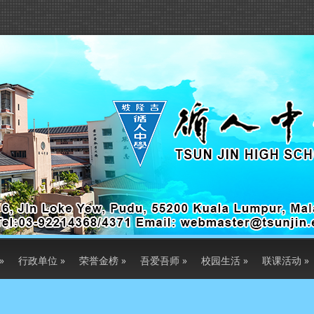
»
行政单位
»
荣誉金榜
»
吾爱吾师
»
校园生活
»
联课活动
»