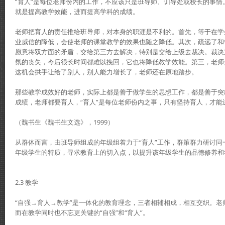
“育人”是每位老师份内的工作，不应该只是班导师、训导处或校长的事情
就是提高教学效能，进而提高学科的成绩。
老师把育人的责任推给班导师，对本身的职涯是不利的。首先，等于在学
业威信的降低，会使老师的课堂教学的效果也随之降低。其次，疏远了和
愿意将双方面的矛盾，交给第三方去解决，特别是交给上级去裁决。裁决
氛的丧失，今后很长时间都难以挽回，它也将降低教学效能。第三，老师
这机会拱手让给了别人，别人能力增长了，老师还在原地踏步。
那些教学成效好的老师，实际上都是善于做学生的思想工作，都是善于突
成绩，老师都要育人，“育人”是每位老师份内之事，只有坚持育人，才能
（魏书生《魏书生文选》，1999）
从群体而言，由班导师组成的年级组着力于“育人”工作，群策群力研讨同
年级学生的特质，寻求教育上的切入点，以提升该年级学生的品德修养和
2.3 教学
“自强→育人→教学”是一体化的教育理念，三者相辅相成，相互交织。老
而在教学同时也不忘更关键的“自强”和“育人”。