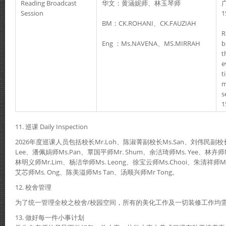
Reading Broadcast
华文：黄涵妮师、林玉琴师
Session
BM：CK.ROHANI、CK.FAUZIAH
R
Eng ：Ms.NAVENA、MS.MIRRAH
b
t
e
t
m
s
1
11. 巡课 Daily Inspection
2026年度巡课人员包括校长Mr.Loh、陈淑菁副校长Ms.San、刘伟民副校长
Lee、潘佩娟师Ms.Pan、覃国平师Mr. Shum、余洁琦师Ms. Yee、林卉师Ms
林明义师Mr.Lim、杨洁华师Ms. Leong、徐宝云师Ms.Chooi、朱清祥师M
艾芯师Ms. Ong、陈美溢师Ms Tan、汤顺兴师Mr Tong。
12. 校舍管理
为了统一管理全校之校舍/校园空间，所有的美化工作及一切装修工作均
13. 做好每一件小事计划