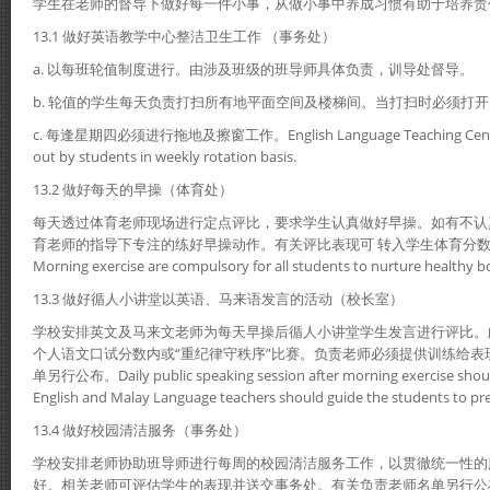
学生在老师的督导下做好每一件小事，从做小事中养成习惯有助于培养责
13.1 做好英语教学中心整洁卫生工作 （事务处）
a. 以每班轮值制度进行。由涉及班级的班导师具体负责，训导处督导。
b. 轮值的学生每天负责打扫所有地平面空间及楼梯间。当打扫时必须打
c. 每逢星期四必须进行拖地及擦窗工作。English Language Teaching Centre clea
out by students in weekly rotation basis.
13.2 做好每天的早操（体育处）
每天透过体育老师现场进行定点评比，要求学生认真做好早操。如有不认
育老师的指导下专注的练好早操动作。有关评比表现可 转入学生体育分
Morning exercise are compulsory for all students to nurture healthy b
13.3 做好循人小讲堂以英语、马来语发言的活动（校长室）
学校安排英文及马来文老师为每天早操后循人小讲堂学生发言进行评比。
个人语文口试分数内或“重纪律守秩序”比赛。负责老师必须提供训练给表
单另行公布。Daily public speaking session after morning exercise should
English and Malay Language teachers should guide the students to p
13.4 做好校园清洁服务（事务处）
学校安排老师协助班导师进行每周的校园清洁服务工作，以贯徹统一性的
好。相关老师可评估学生的表现并送交事务处。有关负责老师名单另行公