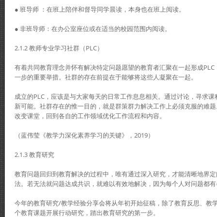
● 班导师 ：在班上陪伴和督导同学晨读，本身也在班上阅读。
● 非班导师：在办公室座位或在适当的校园范围内阅读。
2.1.2 教师专业学习社群（PLC）
有着共同教育理念并怀有解决特定问题愿望的教育者汇聚在一起形成PLC
一步的重要举措。社群的存在前提在于能够将这些人凝聚在一起。
成立的PLC，应该是与大家每天的日常工作息息相关。通过讨论，寻求课
新可能。社群存在的惟一目的，就是群策群力解决工作上必须克服的难题
改变课堂，回到各自的工作领域优化工作流程和内容。
（蓝伟莹《教学力深化素养学习的关键》，2019）
2.1.3 教育研究
教育问题回归到教育解决的过程中，唯有通过深入研究，才能清晰地界定
法。若无法就问题达成共识，就难以有效地解决，因为每个人对问题都有
今年的教育研究/教学经验分享会将从年初开始征稿，除了教育反思、教
个教育课题开展行动研究，踏出教育研究的第一步。