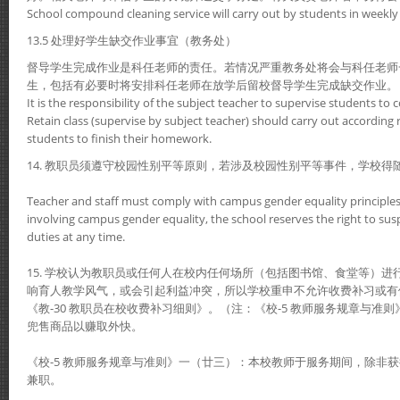
School compound cleaning service will carry out by students in weekly 
13.5 处理好学生缺交作业事宜（教务处）
督导学生完成作业是科任老师的责任。若情况严重教务处将会与科任老师
生，包括有必要时将安排科任老师在放学后留校督导学生完成缺交作业。
It is the responsibility of the subject teacher to supervise students t
Retain class (supervise by subject teacher) should carry out accordin
students to finish their homework.
14. 教职员须遵守校园性别平等原则，若涉及校园性别平等事件，学校得
Teacher and staff must comply with campus gender equality principles.
involving campus gender equality, the school reserves the right to sus
duties at any time.
15. 学校认为教职员或任何人在校内任何场所（包括图书馆、食堂等）
响育人教学风气，或会引起利益冲突，所以学校重申不允许收费补习或有
《教-30 教职员在校收费补习细则》。（注：《校-5 教师服务规章与准
兜售商品以赚取外快。
《校-5 教师服务规章与准则》一（廿三）：本校教师于服务期间，除非
兼职。