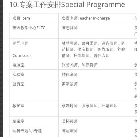
10.专案工作安排Special Programme
项目 Item
负责老师Teacher in-charge
任
英语教学中心ELTC
陈志祥师
辅导老师
林慧珊师、萧可柔师、谢宜倩师、陈
苗怡师、吴宝怡师、陈盈璇师、刘晓
Counselor
倩师、庄凯旋师、曾伟宏师
电脑室
张芠鸣师、陈汉舜师
实验室
钟伟豪师
健身室
罗添骏师
救护室
蔡婉玲师、张家源师、严靖宜师
编辑室
吴怀颖师
理科专题/小专题
陈冠宏师