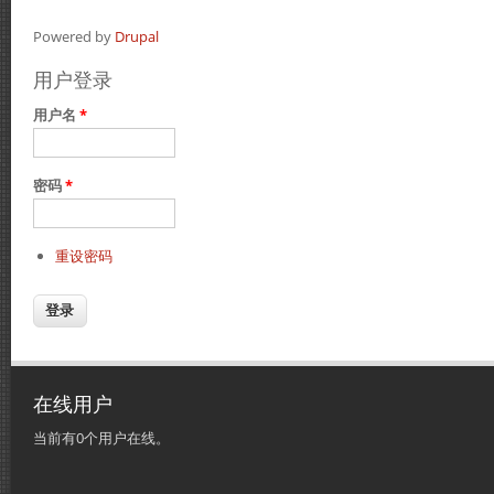
Powered by
Drupal
用户登录
用户名
*
密码
*
重设密码
在线用户
当前有0个用户在线。