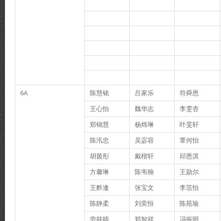
6A
陈慧铭
吕家乐
符舜恩
王心怡
魏华志
李雯杏
郑锦慧
杨炜琳
叶旻轩
陈汛忠
吴宓容
覃何怡
胡茵彤
戴楷轩
邱恩淇
方馨琳
陈韦翰
王勋尔
王舴逢
张宝文
李茁怡
陈静柔
刘奕恒
陈苑瑜
劳筱晴
郑智祥
冯振明