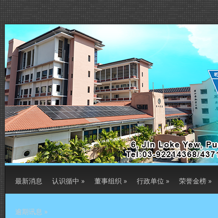
最新消息
认识循中
»
董事组织
»
行政单位
»
荣誉金榜
»
逾期讯息
»