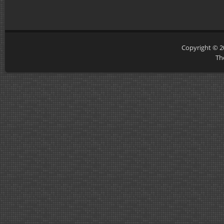
Copyright © 
Th