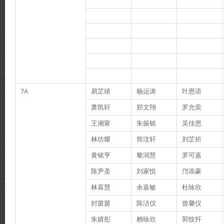
7A
易芷靖
杨运涛
叶恩语
萧凯轩
郑文翔
罗允奕
王湘甯
朱振铭
吴佳恩
林坊耀
简汶轩
刘芷祈
黄铭亨
黎润慧
罗可嘉
陈尹圣
刘家悦
邝添豪
林喜慧
余嘉敏
杜咏欣
封茵茵
陈洁仪
曾馨仪
朱婧彤
赖咏欣
郭纹扦