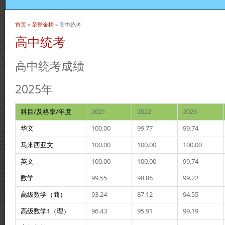
首页
»
荣誉金榜
» 高中统考
当前位置
高中统考
高中统考成绩
2025年
科目/及格率/年度
2021
2022
2023
华文
100.00
99.77
99.74
马来西亚文
100.00
100.00
100.00
英文
100.00
100.00
99.74
数学
99.55
98.86
99.22
高级数学（商）
93.24
87.12
94.55
高级数学1（理）
96.43
95.91
99.19