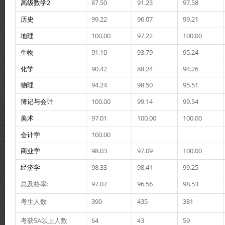
高级数学2
87.50
91.23
97.58
历史
99.22
96.07
99.21
地理
100.00
97.22
100.00
生物
91.10
93.79
95.24
化学
90.42
88.24
94.26
物理
94.24
98.50
95.51
簿记与会计
100.00
99.14
99.54
美术
97.01
100.00
100.00
会计学
100.00
商业学
98.03
97.09
100.00
经济学
98.33
98.41
99.25
总及格率:
97.07
96.56
98.53
考生人数
390
435
381
考获5A以上人数
64
43
59