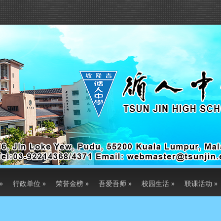
»
行政单位
»
荣誉金榜
»
吾爱吾师
»
校园生活
»
联课活动
»