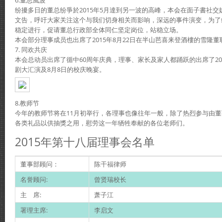
纷擾多日的董总纷爭於2015年5月達到另一波的高峰，本会在面子書社
文告，呼吁大家关注这个与我们切身相关而影响，深远的事件演变，为了
稳定进行，促请董总行政部全体同仁坚定岗位，站稳立场。
本会部分理事成员也出席了2015年8月22日在半山芭喜来登酒樓的雪隆
7. 同欢共庆
本会总动员出席了循中60周年庆典，理事、家长及家人都踊跃的出席了201
剧大汇演及8月8日的校庆晚宴。
8.教师节
今年的教师节将在11月初举行，各理事也像往年一般，除了热烈参与由
各类礼品以供抽獎之用，慰劳这一年牺牲奉献的各位老师们。
2015年第十八届理事会名单
董事部顾问：
陈干福律师
名誉顾问:
曾贤瑞校长
主 席:
萧子江
署理主席:
李启文