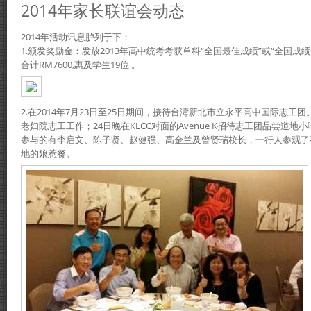
2014年家长联谊会动态
2014年活动讯息胪列于下：
1.颁发奖励金：发放2013年高中统考考获单科“全国最佳成绩”或“全国成
合计RM7600,惠及学生19位 。
2.在2014年7月23日至25日期间，接待台湾新北市立永平高中国际志
老妇院志工工作；24日晚在KLCC对面的Avenue K招待志工团品尝道地
参与的有李启文、陈子贤、赵健强、高金兰及曾贤瑞校长，一行人参观了
地的娘惹餐。