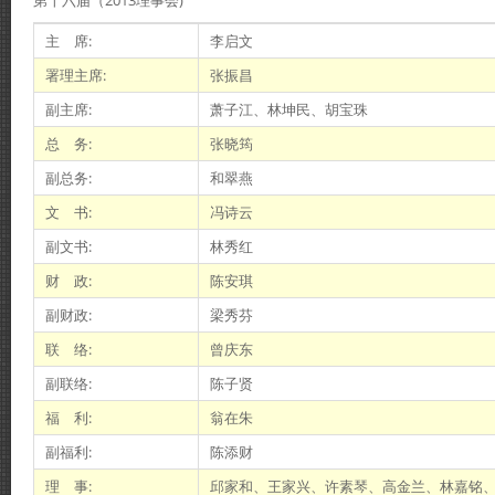
第十六届（2013理事会)
主 席:
李启文
署理主席:
张振昌
副主席:
萧子江、林坤民、胡宝珠
总 务:
张晓筠
副总务:
和翠燕
文 书:
冯诗云
副文书:
林秀红
财 政:
陈安琪
副财政:
梁秀芬
联 络:
曾庆东
副联络:
陈子贤
福 利:
翁在朱
副福利:
陈添财
理 事:
邱家和、王家兴、许素琴、高金兰、林嘉铭