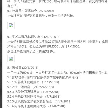
样，加入了新的元素，新的变化，给与会者带來新的感受，在交流过程老
有想法。
5.2 校庆日小型运动会 (07/4/2018)
本会理事参与球赛和教职员，校友一起切磋球技。
5.3 学术表现优越颁奖典礼 (21/4/2018)
本会特别拨出部份经费以奖励2017循人高中统考全国各科（非商科）成绩
术科目供10科。奖励金为每科RM500，总计RM5000.
多位理事也出席了当天的颁奖典礼。
5.4 家长日 (30/6/2018)
一年一度的家长日，同日举行常年捐血运动。家长及同学们积极参与捐血
5.5 家联理事们都非常踊跃参加学校举办的系列活动：
5.5.1 培养孩子的耐挫力 （31/3/2018）
5.5.2 循中运动会 （24-25/4/2018）
5.5.3 把爱带回家讲座会（1-2/7/2018）
5.5.4 乐响铃飞国际音乐会 （7/7/2018）
5.5.5 循武慈乐艺术表演及音乐会 （14/7/2018）
5.5.6 陪伴孩子走出网络成瘾 （11/8/2018）