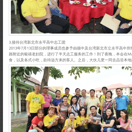
3.接待台湾新北市永平高中志工团
2013年7月13日部分的理事成员也参予由循中及台湾新北市立永平高中
路附近的银禧老妇院，进行了半天志工服务的工作！到了夜晚，本会在Mad
食，以及各式小吃，款待远方来的客人。之后，大伙儿更一同去品尝本地