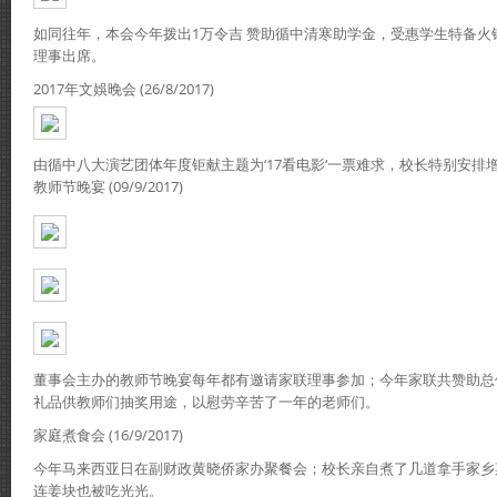
如同往年，本会今年拨出1万令吉 赞助循中清寒助学金，受惠学生特备火
理事出席。
2017年文娛晚会 (26/8/2017)
由循中八大演艺团体年度钜献主题为‘17看电影‘一票难求，校长特别安排
教师节晚宴 (09/9/2017)
董事会主办的教师节晚宴每年都有邀请家联理事参加；今年家联共赞助总值RM
礼品供教师们抽奖用途，以慰劳辛苦了一年的老师们。
家庭煮食会 (16/9/2017)
今年马来西亚日在副财政黄晓侨家办聚餐会；校长亲自煮了几道拿手家乡
连姜块也被吃光光。