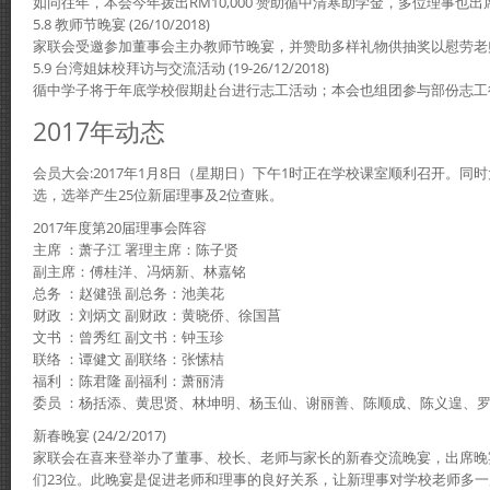
如同往年，本会今年拨出RM10,000 赞助循中清寒助学金，多位理事也
5.8 教师节晚宴 (26/10/2018)
家联会受邀参加董事会主办教师节晚宴，并赞助多样礼物供抽奖以慰劳老
5.9 台湾姐妹校拜访与交流活动 (19-26/12/2018)
循中学子将于年底学校假期赴台进行志工活动；本会也组团参与部份志工
2017年动态
会员大会:2017年1月8日（星期日）下午1时正在学校课室顺利召开。同
选，选举产生25位新届理事及2位查账。
2017年度第20届理事会阵容
主席 ：萧子江 署理主席：陈子贤
副主席：傅桂洋、冯炳新、林嘉铭
总务 ：赵健强 副总务：池美花
财政 ：刘炳文 副财政：黄晓侨、徐国菖
文书 ：曾秀红 副文书：钟玉珍
联络 ：谭健文 副联络：张愫桔
福利 ：陈君隆 副福利：萧丽清
委员 ：杨括添、黄思贤、林坤明、杨玉仙、谢丽善、陈顺成、陈义遑、
新春晚宴 (24/2/2017)
家联会在喜来登举办了董事、校长、老师与家长的新春交流晚宴，出席晚宴
们23位。此晚宴是促进老师和理事的良好关系，让新理事对学校老师多