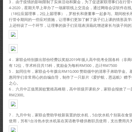
3． 由于疫情的影响限制了实体活动和聚会，为了促进家联理事们在行管令
4-2020，星期天早上举办了一场家联线上交流会，通过网络会议软件在
（18位应届理事，2位上届理事），罗校长和唐董事一起参与。期间校长
行管令期间的一些应对措施，让理事们更加了解了孩子们上课的情形及学
上还特设了一个环节，让理事的孩子们呈现表演藉此增进家长与孩子间的
4． 家联会特别拨出部份经费以奖励2019年循人高中统考全国各科（非
有 12位，学术科目共15科，奖励金为每科RM500，总计RM7500
5． 如同往年，家联会今年拨出RM10,000 赞助循中的清寒子弟助学金
惠同学们非常用心的自编自导，制作了一只影片《爱护航，恩远航》赠予
之心。
6． 六月中正值黑斑蚊繁殖高峰期，高中班级开课前夕，家联会报效了一
RM2300。
7． 九月中旬，家联会赞助学校新装置的饮水机，5台饮水机个别装在食
使用，另有1台冷热水饮水机装在英语教学楼供教职员使用，支出费用共为R