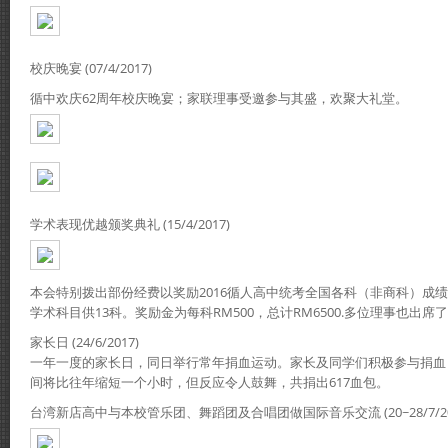
校庆晚宴 (07/4/2017)
循中欢庆62周年校庆晚宴；家联理事受邀参与其盛，欢聚大礼堂。
学术表现优越颁奖典礼 (15/4/2017)
本会特别拨出部份经费以奖励2016循人高中统考全国各科（非商科）成绩
学术科目供13科。奖励金为每科RM500，总计RM6500.多位理事也出
家长日 (24/6/2017)
一年一度的家长日，同日举行常年捐血运动。家长及同学们积极参与捐血
间将比往年缩短一个小时，但反应令人鼓舞，共捐出617血包。
台湾新店高中与本校管乐团、舞蹈团及合唱团做国际音乐交流 (20~28/7/20