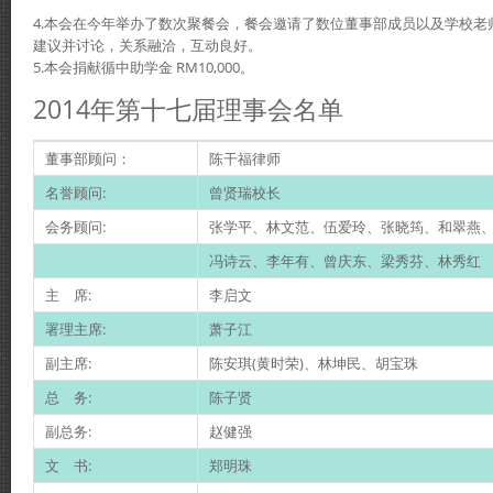
4.本会在今年举办了数次聚餐会，餐会邀请了数位董事部成员以及学校老
建议并讨论，关系融洽，互动良好。
5.本会捐献循中助学金 RM10,000。
2014年第十七届理事会名单
董事部顾问：
陈干福律师
名誉顾问:
曾贤瑞校长
会务顾问:
张学平、林文范、伍爱玲、张晓筠、和翠燕
冯诗云、李年有、曾庆东、梁秀芬、林秀红
主 席:
李启文
署理主席:
萧子江
副主席:
陈安琪(黄时荣)、林坤民、胡宝珠
总 务:
陈子贤
副总务:
赵健强
文 书:
郑明珠