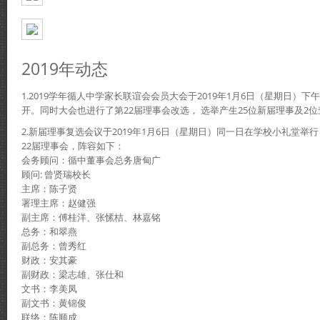
2019年动态
1.2019学年循人中学家长联谊会会员大会于2019年1月6日（星期日）下午
开。同时大会也进行了第22届理事会改选， 选举产生25位新届理事及2
2.新届理事复选会议于2019年1月6日（星期日）同一日在学校小礼堂举行
22届理事会，阵容如下：
会务顾问：循中董事会总务唐甸广
顾问: 曾贤瑞校长
主席：陈子贤
署理主席：赵健强
副主席：傅桂洋、张愫桔、林嘉铭
总务：和翠燕
副总务：曾秀红
财政：安其豪
副财政：梁志雄、张仕和
文书：李美凤
副文书：黄锦俊
联络：陈顺成