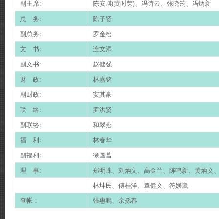
副主席:
陈安琪(黄时荣)、冯诗云、张晓筠、冯炳新
总 务:
陈子贤
副总务:
罗金松
文 书:
连文添
副文书:
赵健强
财 政:
林嘉铭
副财政:
安其豪
联 络:
罗洪贤
副联络:
和翠燕
福 利:
林春华
副福利:
徐国菖
理 事:
郑明珠、刘炳文、高金兰、陈鸣新、黄炳文
林坤民、傅桂洋、覃健文、符媄嵐
查帐：
張惠嗚、余孫春