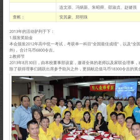
连文添、冯炳新、朱昭舜、邵淑贞、赵健强
查帐：
安其豪、郑明珠
2013年的活动胪列于下：
1.颁发奖励金
本会颁发2012年高中统一考试，考获单一科目“全国最佳成绩”，以及“全
外)， 合计马币6800令吉。
2.教师节
2013年8月30日，由本校董事部设宴，邀请全体的老师以及家联会理事
除了获得理事们踊跃出席参予助兴之外，更捐献总值马币18300令吉的