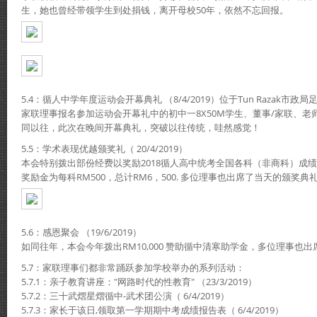
生，她也曾经带领学生到处捐钱，离开母校50年，依然不忘回报。
5.4：循人中学年度运动会开幕典礼 （8/4/2019）位于Tun Razak市政局
家联理事报名参加运动会开幕礼中的初中一8X50M学生、董事/家联、
同以往，此次在晚间开幕典礼，突破以往传统，哇然感觉！
5.5：学术表现优越颁奖礼（ 20/4/2019）
本会特别拨出部份经费以奖励2018循人高中统考全国各科（非商科）成绩
奖励金为每科RM500，总计RM6，500. 多位理事也出席了当天的颁奖典
5.6：感恩聚会 （19/6/2019）
如同往年，本会今年拨出RM10,000 赞助循中清寒助学金，多位理事也
5.7：家联理事们都非常踊跃参加学校举办的系列活动：
5.7.1：亲子教育讲座："网路时代的性教育" （23/3/2019）
5.7.2：三十武熠星熠循中-武术团公演（ 6/4/2019）
5.7.3：家长于该日,领取第一学期期中考成绩报告表（ 6/4/2019）