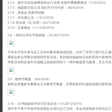
5.7.4：循中无現金缴费系统运行试用-在线学费缴费测试（11/6/2019）
5.7.5：戏剧团大型公演-我们牛仔与牛奶 （30/6/2019）
5.7.6：讲座会-把爱带回家
5.7.7：华乐团公演 （13/7/2019）
5.7.8: 管乐团《忆·乐章》(20/7/2019)
5.7.9：文娱晚会（11-12/8/2019)
5.8 ：招待台湾永平姐妹校 （25-30/7/2019）
今年永平高中来马志工活动对象有银禧老妇院，武吉丁宜华小进行志工服
家联会多位理事全程陪同所有活动。系列接待姐妹校活动皆获得大家热情
考察活动和在海外天酒楼之姐妹校缔结十一周年晚宴更为圆满，宾主尽欢
5.9：教师节晚宴 （8/9/2018）
家联会受邀参加董事会主办教师节晚宴，并赞助多样礼物供抽奖以慰劳老
5.10 ：台湾姐妹校拜访与交流活动（13-20/12/2019）
循中学子将于年底学校假期赴台进行志工活动；本会也组团参与部份志工