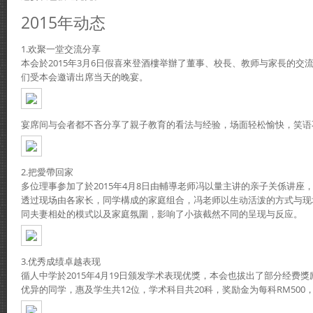
2015年动态
1.欢聚一堂交流分享
本会於2015年3月6日假喜來登酒樓举辦了董事、校長、教师与家長的交
们受本会邀请出席当天的晚宴。
宴席间与会者都不吝分享了親子教育的看法与经验，场面轻松愉快，笑语
2.把愛帶回家
多位理事参加了於2015年4月8日由輔導老师冯以量主讲的亲子关係讲座，
透过现场由各家长，同学構成的家庭组合，冯老师以生动活泼的方式与现
同夫妻相处的模式以及家庭氛圍，影响了小孩截然不同的呈现与反应。
3.优秀成绩卓越表现
循人中学於2015年4月19日颁发学术表现优獎，本会也拔出了部分经费
优异的同学，惠及学生共12位，学术科目共20科，奖励金为每科RM500，总计