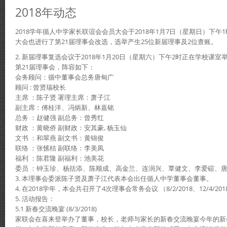
2018年动态
2018学年循人中学家长联谊会会员大会于2018年1月7日（星期日）下
大会也进行了第21届理事会改选，选举产生25位新届理事及2位查账。
2. 新届理事复选会议于2018年1月20日（星期六）下午2时正在学校课室
第21届理事会，阵容如下：
会务顾问：循中董事会总务唐甸广
顾问 : 曾贤瑞校长
主席 ：陈子贤 署理主席：萧子江
副主席：傅桂洋、冯炳新、林嘉铭
总务 ：赵健强 副总务：曾秀红
财政 ：黄晓侨 副财政：安其豪, 杨玉仙
文书 ：和翠燕 副文书：黄锦俊
联络 ：张愫桔 副联络：李美凤
福利 ：陈君隆 副福利：池美花
委员 ：钟玉珍、杨括添、陈顺成、高金兰、连润兴、覃健文、李爱碹、
3. 本理事会委派陈子贤及萧子江代表本会出任循人中学董事会董事。
4. 在2018学年，本会共召开了4次理事会常务会议 （8/2/2018、12/4/2018、 2
5. 活动报告：
5.1 新春交流晚宴 (8/3/2018)
家联会在喜来登举办了董事，校长，老师与家长的新春交流晚宴今年的新