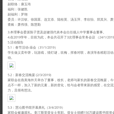
副联络：康玉玮
福利：张健凯
副福利：罗翎
委员：许汉钦、徐国菖、连文添、陆桂英、汤玉萍、李欣怡、郑其兴、萧
查账：萧伟强、陈慧勤
3.本理事会委派陈子贤及赵健强代表本会出任循人中学董事会董事。
4.在2019学年，目前为此，本会共召开了3次理事会常务会议 （24/1/2019、 2/
5.活动报告
5.1：春节活动-庙会（31/1/2019）
学生做义卖年饼，玩游戏，猜灯谜，吹梅，挥春对联，表演等各精彩活动
动。
5.2：新春交流晚宴 (2/3/2019)
家联会在燕美海外天举办了董事，校长，老师与家长的新春交流晚宴，今
点不一样，加入了新的元素，新的变化，给与会者带來新的感受，在交流
力，且很有想法。
5.3：慧沁图书馆开幕典礼（3/4/2019）
家联会被邀观礼。拿汀斯里曾女士剪彩。曾女士捐赠150万建设图书馆资