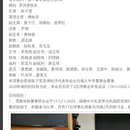
顾问 : 罗洪贤校长
主席 ：陈子贤
署理主席：傅桂洋
副主席：萧子江、张愫桔、曾秀红
总务 ：罗翎
副总务：黄锦俊
财政 ：梁志雄
副财政：陆桂英、吴元泓
文书 ：李美凤 副文书：汤玉萍
联络 ：陈顺成 副联络：刘懳铢
福利 ：郑其兴 副福利：康玉玮
委员 ：萧楚建、张健凯、萧伟强、陈慧勤、张仕和、王群午、陈丽云、
查账 ：叶添华，廖美玉
本理事会委派陈子贤及傅桂洋代表本会出任循人中学董事会董事。
2020年期间到目前为此，本会共召开了2次理事会常务会议（16/1/2020, 22
活动报告：
1． 雪隆华校董事联合会于11/12-1-2020，假循中大礼堂举办的高阶
董的鼓励下，积极参与出席，共有11位理事出席参与为期2天的研习会，