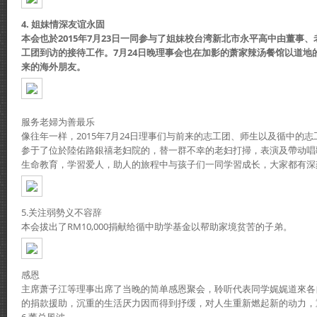
4. 姐妹情深友谊永固
本会也於2015年7月23日一同参与了姐妹校台湾新北市永平高中由董事
工团到访的接待工作。7月24日晚理事会也在加影的萧家辣汤餐馆以道地
来的海外朋友。
服务老婦为善最乐
像往年一样，2015年7月24日理事们与前来的志工团、师生以及循中的
参于了位於陸佑路銀禧老妇院的，替一群不幸的老妇打掃，表演及帶动唱
生命教育，学習爱人，助人的旅程中与孩子们一同学習成长，大家都有深
5.关注弱勢义不容辞
本会拔出了RM10,000捐献给循中助学基金以帮助家境贫苦的子弟。
感恩
主席萧子江等理事出席了当晚的简单感恩聚会，聆听代表同学娓娓道來各
的捐款援助，沉重的生活厌力因而得到抒缓，对人生重新燃起新的动力，
6.董总風波