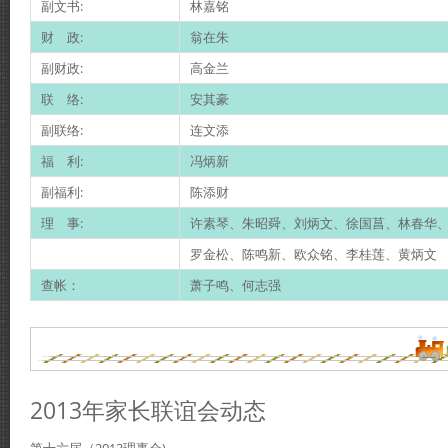
副文书:
林嘉铭
财 政:
翁在朱
副财政:
高金兰
联 络:
安其豪
副联络:
连文添
福 利:
冯炳新
副福利:
陈添财
理 事:
许素琴、朱昭舜、刘炳文、徐国菖、林春华
罗金松、陈鸣新、欧众铭、李桂莲、黄炳文
查帐：
萧子鸣、何志强
2013年家长联谊会动态