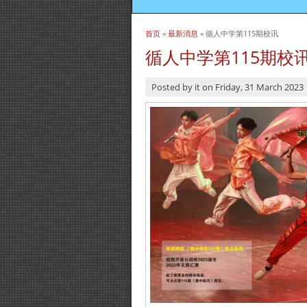
首页
»
最新消息
» 循人中学第115期校讯
当前位置
循人中学第115期校
Posted by
it
on
Friday, 31 March 2023