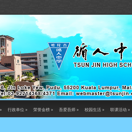
»
行政单位
»
荣誉金榜
»
吾爱吾师
»
校园生活
»
联课活动
»