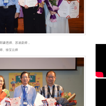
、郑豪恩师、苏凌蔚师，
师、徐宝云师