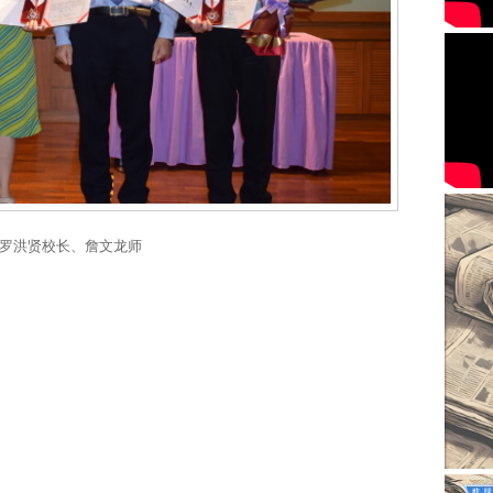
、罗洪贤校长、詹文龙师