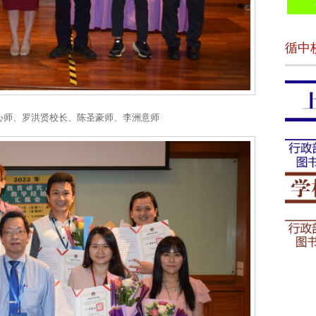
循中
心师、罗洪贤校长、陈圣豪师、李洲意师