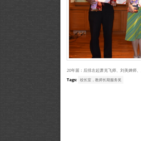
20年届：后排左起萧克飞师、刘美婵师
Tags:
校长室，教师长期服务奖