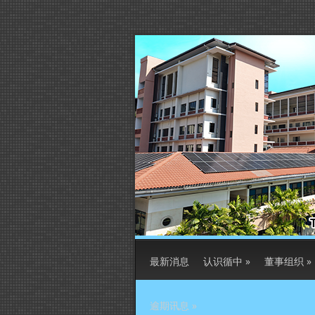
最新消息
认识循中
»
董事组织
»
逾期讯息
»