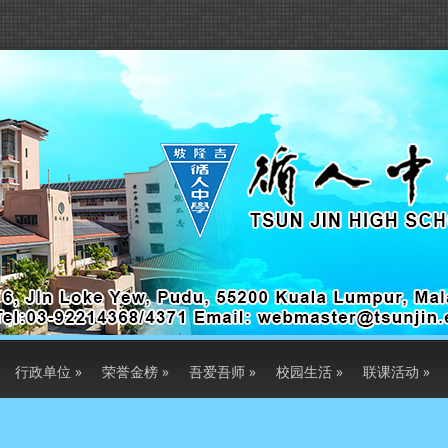
行政单位
»
荣誉金榜
»
吾爱吾师
»
校园生活
»
联课活动
»