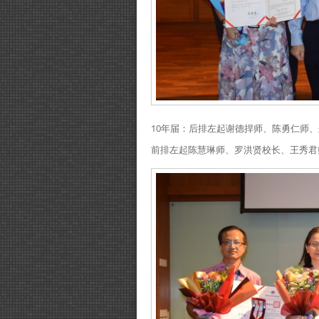
10年届：后排左起谢德捍师、陈勇仁师
前排左起陈慧琳师、罗洪贤校长、王秀君