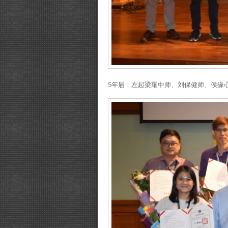
5年届：左起梁耀中师、刘保健师、侯缘