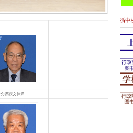
循中
长∶蔡庆文律师