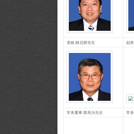
查账∶林启辉先生
副查
常务董事∶黄再兴先生
常务