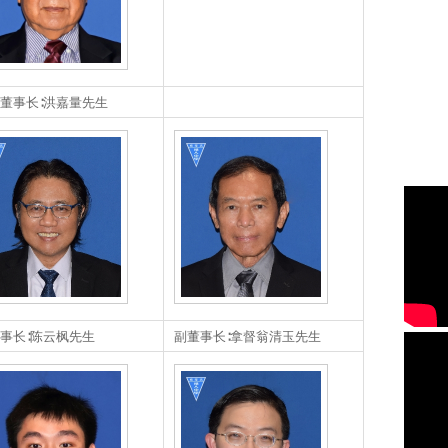
董事长∶洪嘉量先生
事长∶陈云枫先生
副董事长∶拿督翁清玉先生