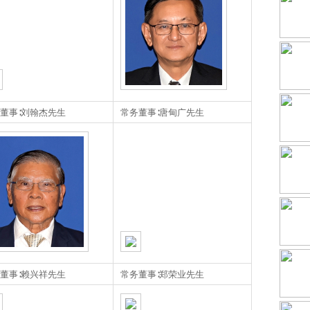
董事∶刘翰杰先生
常务董事∶唐甸广先生
董事∶赖兴祥先生
常务董事∶郑荣业先生