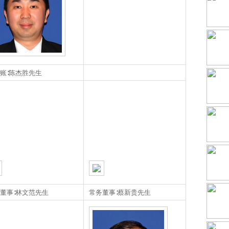
账∶陈杰胜先生
董事∶林文范先生
常务董事∶蔡新贵先生