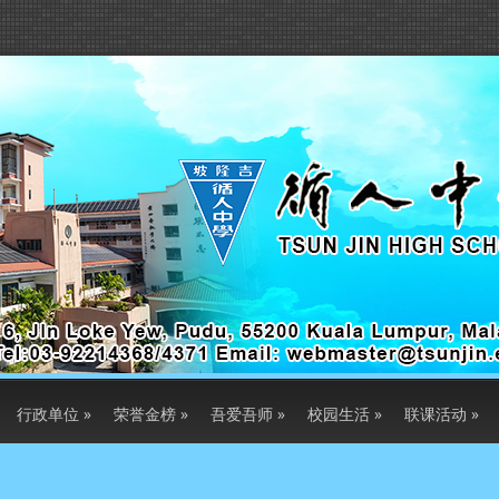
行政单位
»
荣誉金榜
»
吾爱吾师
»
校园生活
»
联课活动
»