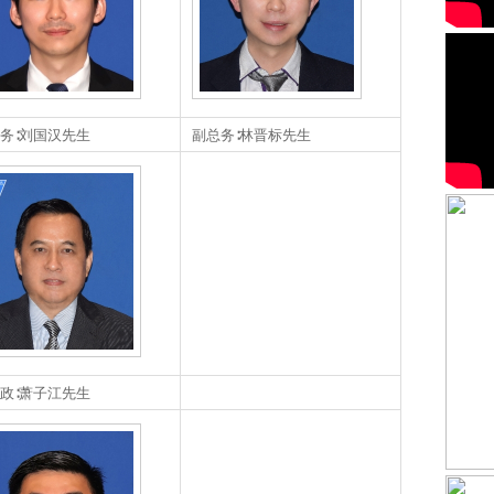
务∶刘国汉先生
副总务∶林晋标先生
政∶萧子江先生