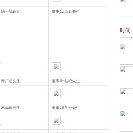
∶陈干福律师
董事∶佘绍勤先生
时间
∶谢广超先生
董事∶叶桂鸣先生
∶林泽民先生
董事∶张学平先生