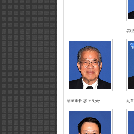
署理
副董事长∶廖应良先生
副董