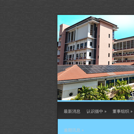
最新消息
认识循中
»
董事组织
»
逾期讯息
»