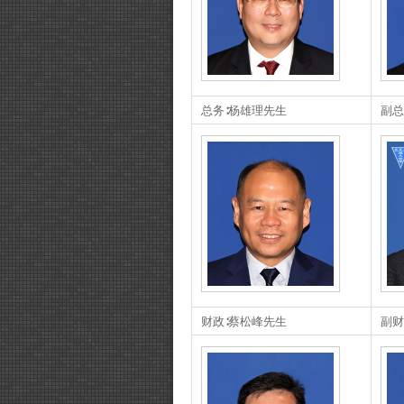
总务∶杨雄理先生
副总
财政∶蔡松峰先生
副财