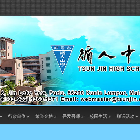
»
行政单位
»
荣誉金榜
»
吾爱吾师
»
校园生活
»
联课活动
»