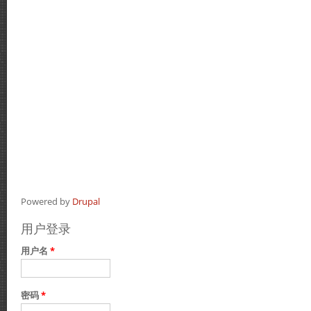
Powered by
Drupal
用户登录
用户名
*
密码
*