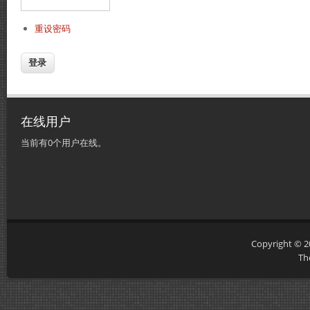
重设密码
在线用户
当前有0个用户在线。
Copyright © 
Th