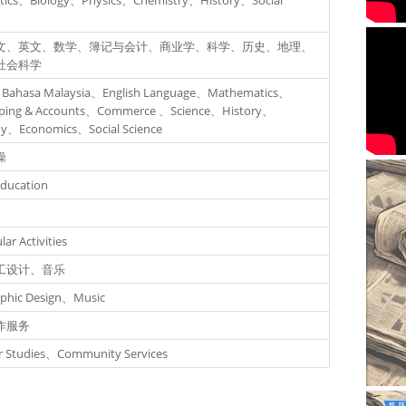
ics、Biology、Physics、Chemistry、History、Social
文、英文、数学、簿记与会计、商业学、科学、历史、地理、
社会科学
Bahasa Malaysia、English Language、Mathematics、
ping & Accounts、Commerce 、Science、History、
y、Economics、Social Science
操
Education
lar Activities
工设计、音乐
phic Design、Music
作服务
 Studies、Community Services