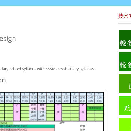
技术
sign
ary School Syllabus with KSSM as subsidiary syllabus.
on