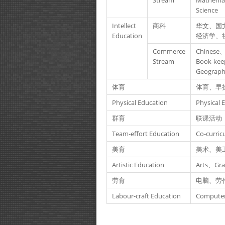
Stream
Mathemat
Science
Intellect
商科
华文、国
Education
经济学、
Commerce
Chinese、
Stream
Book-kee
Geograph
体育
体育、早
Physical Education
Physical 
群育
联课活动
Team-effort Education
Co-curricu
美育
美术、美
Artistic Education
Arts、Gra
劳育
电脑、劳
Labour-craft Education
Computer