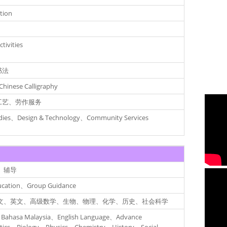
tion
ctivities
书法
hinese Calligraphy
工艺、劳作服务
dies、Design & Technology、Community Services
、辅导
ucation、Group Guidance
文、英文、高级数学、生物、物理、化学、历史、社会科学
Bahasa Malaysia、English Language、Advance