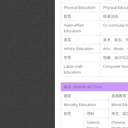
Physical Education
Physical Educa
群育
联课活动
Team-effort
Co-curricular A
Education
美育
美术、音乐、
Artistic Education
Arts、Music、C
劳育
电脑、设计与
Labor-craft
Computer Stu
Education
高中; SENIOR SECTION
德育
道德教育
Morality Education
Moral Ed
智育
理科
华文、国
Science
Chinese、