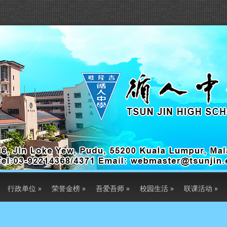
行政单位
»
荣誉金榜
»
吾爱吾师
»
校园生活
»
联课活动
»