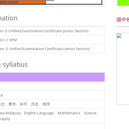
ation
循中
ior 3: Unified Examination Certificate (Junior Section)
ior 2: SPM
ior 3: Unified Examination Certificate (senior Section)
syllabus
ce
英文、数学、科学、历史、地理
sa Malaysia、English Language、Mathematics、Science、
raphy