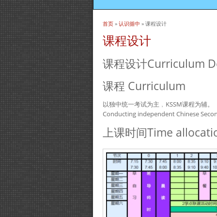
首页
»
认识循中
» 课程设计
当前位置
课程设计
课程设计Curriculum De
课程 Curriculum
以独中统一考试为主﹐KSSM课程为辅。
Conducting independent Chinese Second
上课时间Time allocati