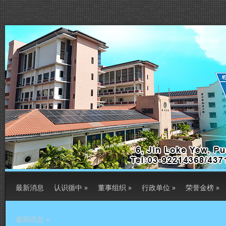
最新消息
认识循中
»
董事组织
»
行政单位
»
荣誉金榜
»
逾期讯息
»