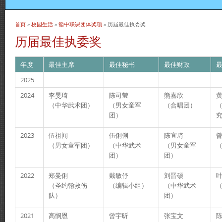
首页
»
校园生活
»
循中联课团体奖项
» 历届最佳执委奖
当前位置
历届最佳执委奖
年度
最佳主席
最佳秘书
最佳财政
2025
2024
李旻琦
陈司莹
熊嘉欣
（中华武术团）
（男女童军
（合唱团）
团）
2023
伍祖闻
伍俐俐
陈宜琦
（男女童军团）
（中华武术
（男女童军
团）
团）
2022
郑曼俐
戴敏伃
刘晋硕
（圣约翰救伤
（编辑小组）
（中华武术
队）
团）
2021
高悯恩
曾宇昕
张宝文