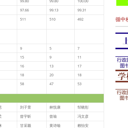
99.80
99.80
100.00
97.66
99.13
99.31
循中
511
510
492
9
5
7
15
9
11
16
13
17
18
20
18
58
47
53
恩
刘子萱
林悦康
邹晓彤
柔
曾宇昕
曾瑜
冯文彦
琳
甘采颖
黄诗喻
赖怡安