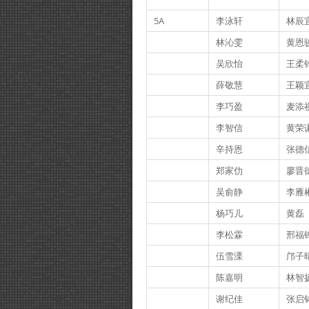
5A
李泳轩
林辰
林沁雯
黄恩
吴欣怡
王柔
薛敬慧
王颖
李巧盈
麦添
李智信
黄荣
辛持恩
张德
郑家仂
廖晋
吴俞静
李雁
杨巧儿
黄磊
李松霖
邢福
伍雪溧
邝子
陈嘉明
林智
谢纪佳
张启