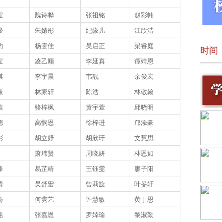
宜
魏诗桦
张祖铭
赵彩帏
骏
朱婧彤
纪缘儿
江欣洁
钧
杨雯佳
吴启正
梁睿庭
时间
宜
凌乙顺
李延真
谭靖恩
祺
李宇晨
韦靓
余俊宏
谦
林家轩
陈浩
林敬翰
信
骆梓枫
黄宇萱
邱晓明
德
高悯恩
徐梓进
邝添豪
彬
胡立妤
胡欣玗
文慧思
萧玮贤
周晓妍
林恩如
锋
易芷靖
王钰雯
廖子阳
晴
吴舒宏
曾莉旋
叶旻轩
扬
何隽艺
许慧敏
黄于恩
铭
张嘉恩
罗婞瑜
黎淑勤