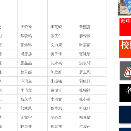
恩
王舴逢
李芝璇
曾熙雯
彤
陈骏鸣
张优仁
廖铎敦
宏
张炜琳
文力康
叶嘉茵
萱
冯彦扬
黄子锋
张谦缋
濠
颜晶晶
沈永祺
洪俊轩
谦
曾芳媚
陈欣妤
罗主恩
冰
许瑀立
朱振铭
郭纹扦
榆
李倩宜
蒙榅轩
张锦祐
凯
吕茗苇
李浩文
张心菱
恒
郭凯恩
魏华志
杜咏欣
晴
汤家宇
罗心意
郑嘉敏
洳
林慧莹
郑智祥
洪浚芢