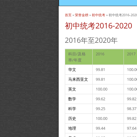
首页
»
荣誉金榜
»
初中统考
» 初中统考2016-202
当前位置
初中统考2016-2020
2016年至2020年
科目/及格
2016
2017
率/年度
华文
99.81
100.0
马来西亚文
99.81
100.0
英文
100.00
100.0
数学
99.62
99.82
科学
99.25
98.37
历史
100.00
99.82
地理
99.44
97.64