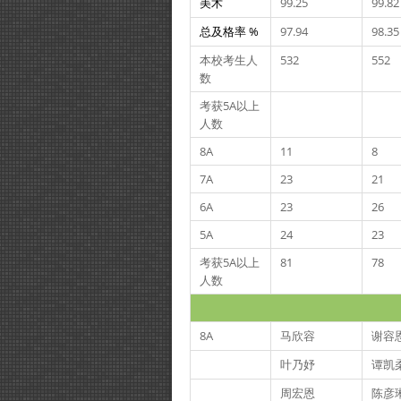
美术
99.25
99.82
总及格率 %
97.94
98.35
本校考生人
532
552
数
考获5A以上
人数
8A
11
8
7A
23
21
6A
23
26
5A
24
23
考获5A以上
81
78
人数
8A
马欣容
谢容
叶乃妤
谭凯
周宏恩
陈彦