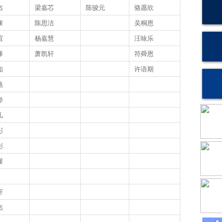
杰
梁嘉芯
陈骏元
骆愿欣
康
陈思洁
吴桐恩
谊
杨嘉慧
汪咏乐
择
萧凯轩
符舜恩
如
许语期
燕
晔
儿
彤
彬
媛
轩
杰