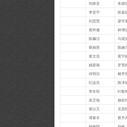
邹静宜
朱婧
李宣宇
陈嘉
刘思慧
梁学
黄梓健
林博
陈姵洁
马观
蔡丽恩
陈婉
黄文浩
黄宇
姚家瑜
罗慧
何明仪
赖亨
纪远浩
陈泽
李冬恒
叶毅
袁芷瑜
杨权
黄以芃
吴彦
谭睿丰
蔡升
林敬翔
符敏