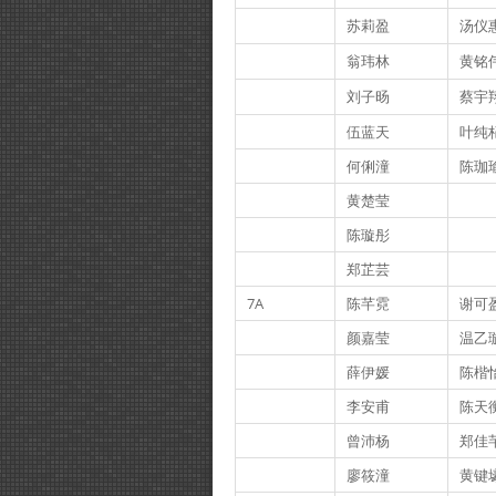
苏莉盈
汤仪
翁玮林
黄铭
刘子旸
蔡宇
伍蓝天
叶纯
何俐潼
陈珈
黄楚莹
陈璇彤
郑芷芸
7A
陈芊霓
谢可
颜嘉莹
温乙
薛伊媛
陈楷
李安甫
陈天
曾沛杨
郑佳
廖筱潼
黄键