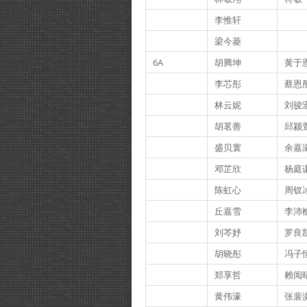
李惟轩
梁今菱
6A
胡腾坤
黄于
李芯彤
蔡恩
林云妮
刘骏
胡茗善
邱颍
盛贝寰
余嘉
邓芷欣
杨庭
陈虹心
周钗
丘嘉雪
李沛
刘芩妤
罗良
胡晓彤
冯子
郑享哲
赖阅
黄伟濠
张裴