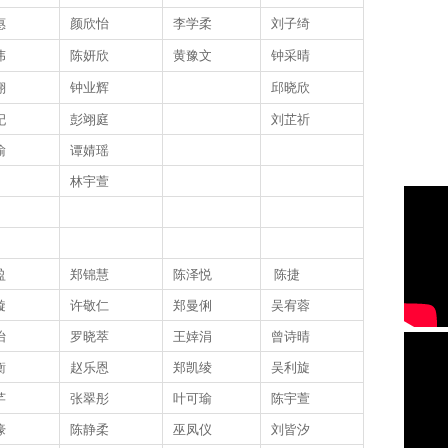
惠
颜欣怡
李学柔
刘子绮
伟
陈妍欣
黄豫文
钟采晴
翔
钟业辉
邱晓欣
杞
彭翊庭
刘芷祈
瑜
谭婧瑶
林宇萱
盈
郑锦慧
陈泽悦
陈捷
璇
许敬仁
郑曼俐
吴宥蓉
怡
罗晓萃
王婞涓
曾诗晴
衡
赵乐恩
郑凯绫
吴利旋
芊
张翠彤
叶可瑜
陈宇萱
壕
陈静柔
巫凤仪
刘皆汐