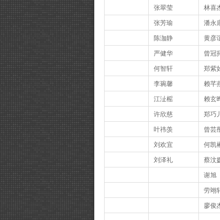
张翠莹
林喜
张芳瑜
潘永
陈泇静
黄彦
严健华
曾冠
何智轩
郑紫
李琬馨
赖芊
江沚榣
赖玄
许欣慈
郑巧
叶祎羡
曾芸
刘欢宜
何凯
刘泽礼
蔡汶
谢旭
劳翊
廖俊