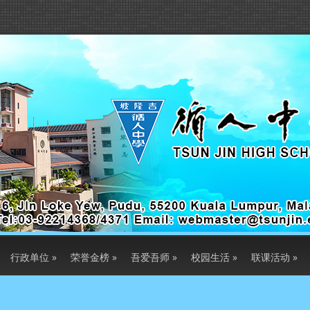
行政单位
»
荣誉金榜
»
吾爱吾师
»
校园生活
»
联课活动
»