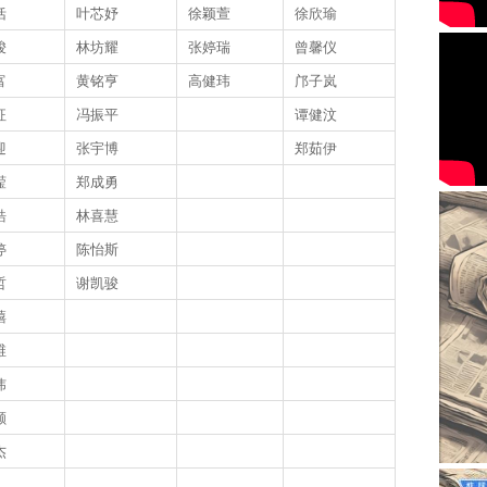
恬
叶芯妤
徐颖萱
徐欣瑜
骏
林坊耀
张婷瑞
曾馨仪
富
黄铭亨
高健玮
邝子岚
征
冯振平
谭健汶
迎
张宇博
郑茹伊
滢
郑成勇
皓
林喜慧
婷
陈怡斯
哲
谢凯骏
禧
维
炜
颐
杰