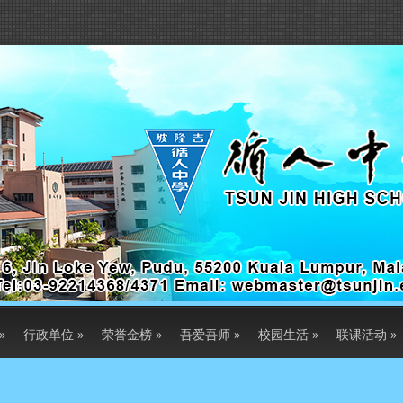
»
行政单位
»
荣誉金榜
»
吾爱吾师
»
校园生活
»
联课活动
»