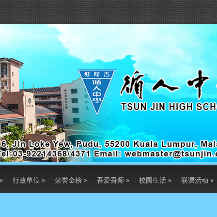
»
行政单位
»
荣誉金榜
»
吾爱吾师
»
校园生活
»
联课活动
»