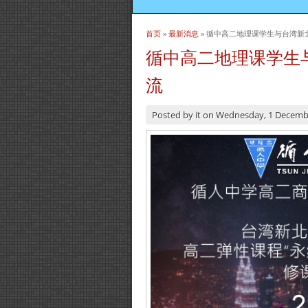
首页
»
最新消息
» 循中高二地理课学生与台湾新
当前位置
循中高二地理课学生
流
Posted by
it
on
Wednesday, 1 Decemb