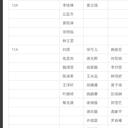
12A
李络琳
黄立颉
丘廷升
黄暄淋
张明临
林立雯
11A
刘璞
张可儿
赖俊宏
焦彦杰
谢光辉
何世斌
魏瑾莹
侯家颖
李抒恩
陈凌希
王水晶
林璟妤
王泽轩
胡佩珊
黄子雄
叶婉靖
姚婉馨
彭淑娴
黎兆康
谢俐薇
郑雪艺
谢欣颖
龚象宇
许德霖
罗俞曦