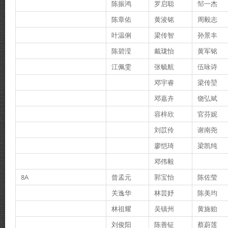
陈振鸿
罗启聪
邹一杰
陈章佑
黄浚铭
周毅志
叶温俐
梁传智
孙景丰
陈碧滢
戴珑怡
黄军铭
江佩雯
张毓航
伍咏诗
邓宇睿
梁传堃
邓嘉卉
饶弘斌
容梓欣
官芬妮
刘苡伶
谢南尧
廖恺琦
梁凯纯
邓伟毅
8A
曾孟元
郭宝怡
陈佐莹
关逸华
林芸妤
陈美均
林祖耀
吴镇州
黄旆贻
刘俊阳
陈善钲
蔡蔚莲