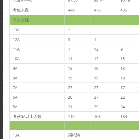
考生人数
449
476
436
个人表现
13A
1
12A
5
1
11A
7
12
9
10A
11
13
15
9A
13
19
18
8A
15
15
19
7A
23
27
17
6A
20
37
22
5A
21
39
34
考获5A以上人数
116
163
134
13A
周镇鸿