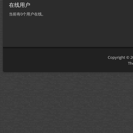
在线用户
当前有0个用户在线。
Copyright © 
Th