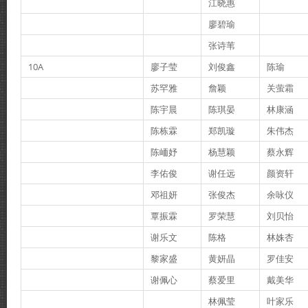
江晓惠
廖碧瑜
张诗苇
10A
廖子莹
刘俊鑫
陈瑜
苏罕雅
詹颖
关萤霜
陈宇晨
陈琪晏
林康涵
陈栋霖
郑凯璇
朱伟杰
陈峏妤
杨慧颖
蔡永辉
李佑俊
谢任远
颜资轩
邓祖妍
张俊杰
余咏仪
覃振霖
罗荣慧
刘贝怡
谢乐文
陈格
林姝杏
黎家盛
黄妍晶
罗佳安
谢佩心
蔡爱里
戴美华
林佩莹
叶家乐