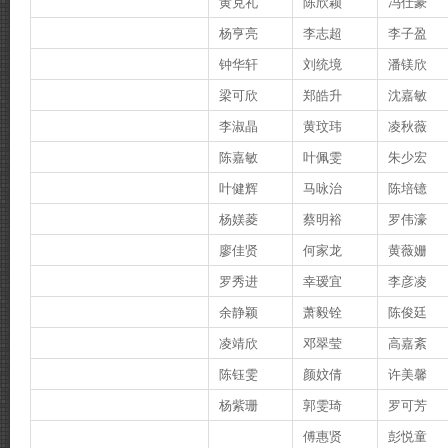
黄克礼
陈欣颖
冯仕豪
杨亨亮
李志超
李子盈
钟华轩
刘统境
潘镁欣
梁可欣
郑皓升
沈嘉敏
李淑晶
黄玟玮
凌秋薇
陈嘉敏
叶佩雯
朱少宏
叶健辉
马咏治
陈培镱
杨媄菱
蔡明裕
罗伟濠
廖佳贤
何家龙
黄薇姗
罗秀进
幸瑷宜
李彦凌
余静颖
萧毅铨
陈俊廷
凌靖欣
邓翠莹
高嘉紊
陈钰雯
颜妏倩
许美馨
杨紫珊
郭雯琦
罗可芳
傅惠贤
彭悦童