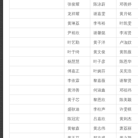
张俊耀
陈泳蔚
邓善婷
龙祥耀
谢嘉雯
黄月铭
黄琳荔
李韦裕
叶凯雯
尹裕欣
谢馨懿
李洧贤
叶艺勤
黄子洋
卢泇妏
叶于绮
黄文俊
黄凯薇
杨慧慧
叶子彦
陈恩华
傅嘉正
叶婉芬
吴宪浩
李依霖
黎嘉薇
谢黎贤
黄沛善
何淑鑫
邓祖祎
黄子芯
黎恩欣
陈美颖
盛耿迪
李柱声
许雯棋
陈冠宏
吕嘉欣
黄则杰
黄敏森
黄志伟
萧荔丽
黄玉芬
郑文盛
黄之颖