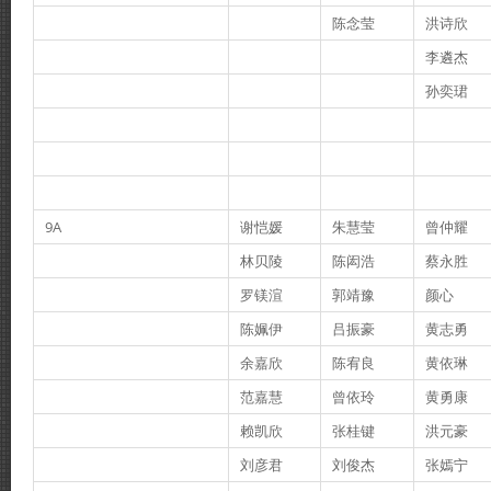
陈念莹
洪诗欣
李遴杰
孙奕珺
9A
谢恺媛
朱慧莹
曾仲耀
林贝陵
陈闳浩
蔡永胜
罗镁渲
郭靖豫
颜心
陈姵伊
吕振豪
黄志勇
余嘉欣
陈宥良
黄依琳
范嘉慧
曾依玲
黄勇康
赖凯欣
张桂键
洪元豪
刘彦君
刘俊杰
张嫣宁