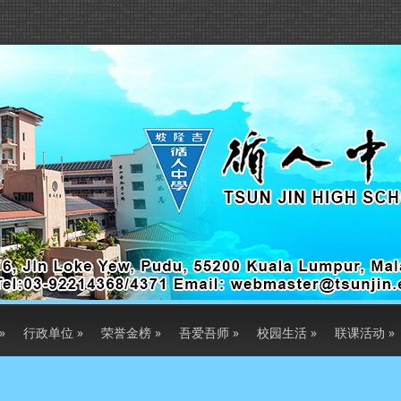
»
行政单位
»
荣誉金榜
»
吾爱吾师
»
校园生活
»
联课活动
»