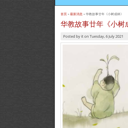
首页
»
最新消息
» 华教故事廿年《小树成林》
当前位置
华教故事廿年《小树
Posted by
it
on
Tuesday, 6 July 2021