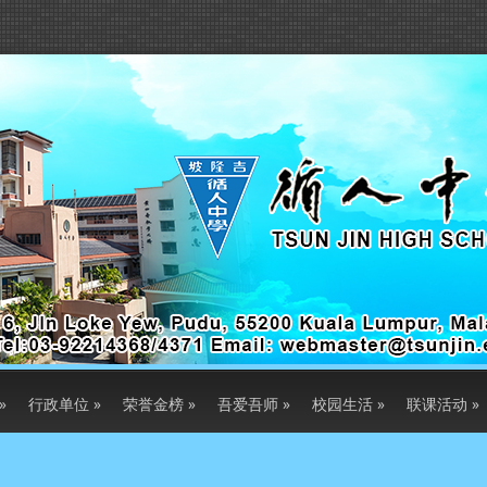
»
行政单位
»
荣誉金榜
»
吾爱吾师
»
校园生活
»
联课活动
»