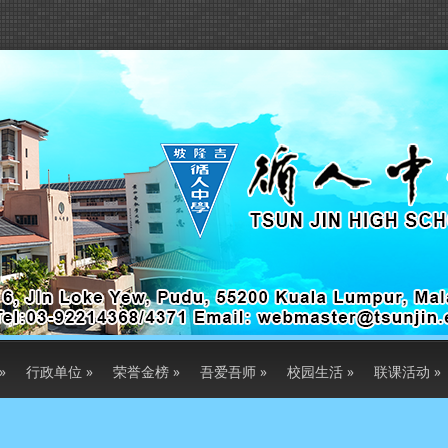
»
行政单位
»
荣誉金榜
»
吾爱吾师
»
校园生活
»
联课活动
»