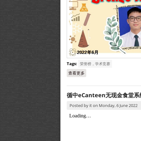
Tags:
荣誉榜，学术竞赛
查看更多
about 荣誉榜：魏华志同学荣获ASIA
循中eCanteen无现金食堂
Posted by
it
on
Monday, 6 June 2022