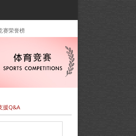
竞赛荣誉榜
支援Q&A