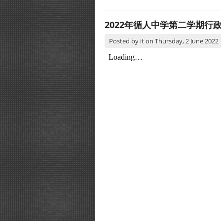
2022年循人中学第二学期行
Posted by
it
on
Thursday, 2 June 2022