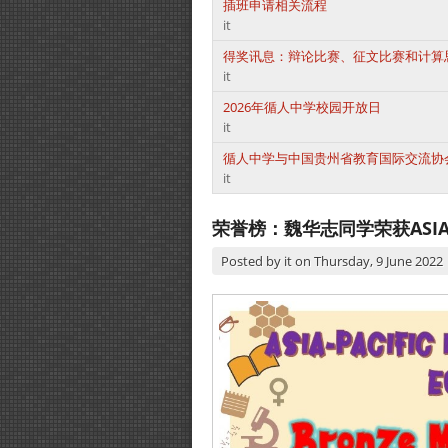
插班申请相关流程
it
得奖讯息：辩论比赛、征文比赛和计算
it
2026年循人中学校园开放日
it
循人中学与中国贵州省教育国际交流协
it
荣誉榜：魏华志同学荣获ASIA-PA
Posted by
it
on
Thursday, 9 June 2022