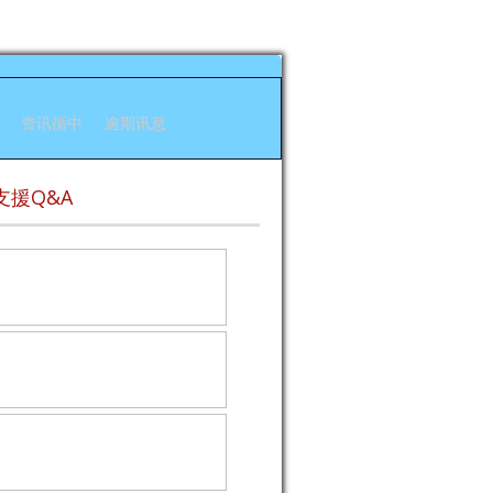
资讯循中
逾期讯息
支援Q&A