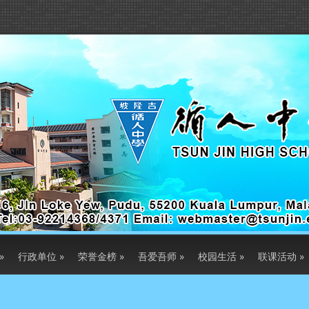
»
行政单位
»
荣誉金榜
»
吾爱吾师
»
校园生活
»
联课活动
»