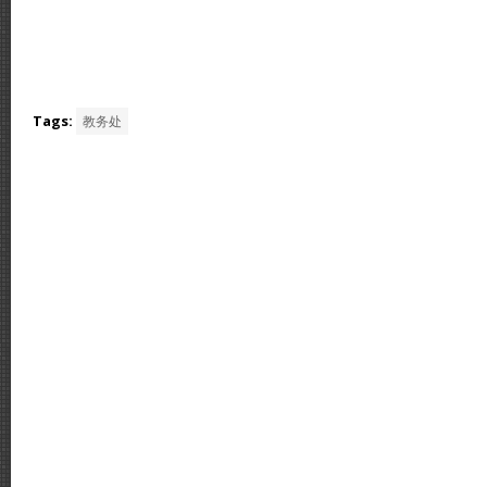
Tags:
教务处