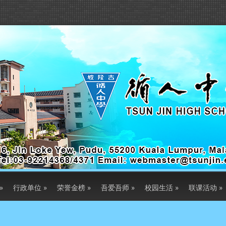
»
行政单位
»
荣誉金榜
»
吾爱吾师
»
校园生活
»
联课活动
»