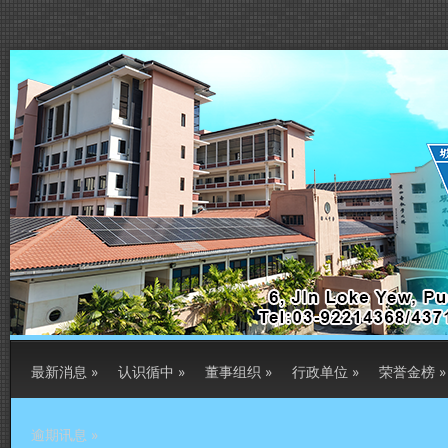
最新消息
»
认识循中
»
董事组织
»
行政单位
»
荣誉金榜
»
逾期讯息
»