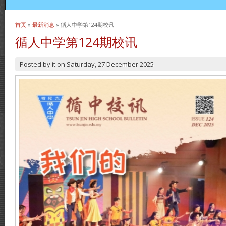
首页
»
最新消息
» 循人中学第124期校讯
当前位置
循人中学第124期校讯
Posted by
it
on
Saturday, 27 December 2025