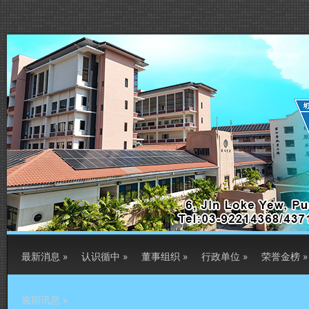
最新消息
»
认识循中
»
董事组织
»
行政单位
»
荣誉金榜
»
逾期讯息
»