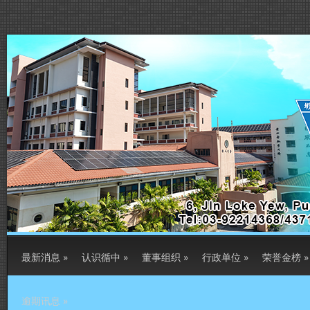
最新消息
»
认识循中
»
董事组织
»
行政单位
»
荣誉金榜
»
逾期讯息
»