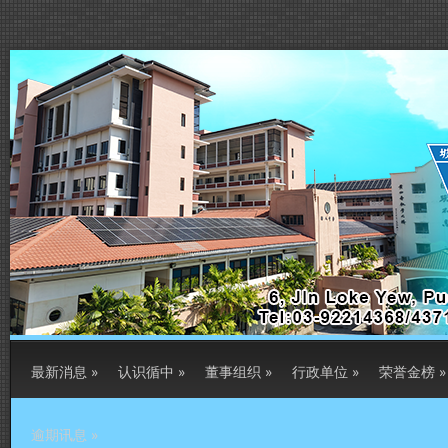
最新消息
»
认识循中
»
董事组织
»
行政单位
»
荣誉金榜
»
逾期讯息
»