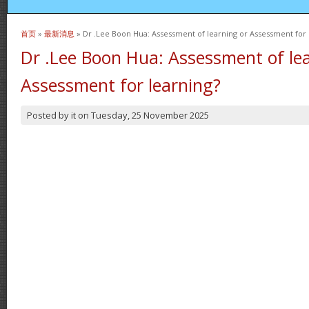
首页
»
最新消息
» Dr .Lee Boon Hua: Assessment of learning or Assessment for 
当前位置
Dr .Lee Boon Hua: Assessment of le
Assessment for learning?
Posted by
it
on
Tuesday, 25 November 2025